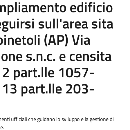
pliamento edificio
guirsi sull'area sita
inetoli (AP) Via
one s.n.c. e censita
 12 part.lle 1057-
13 part.lle 203-
enti ufficiali che guidano lo sviluppo e la gestione di
e.