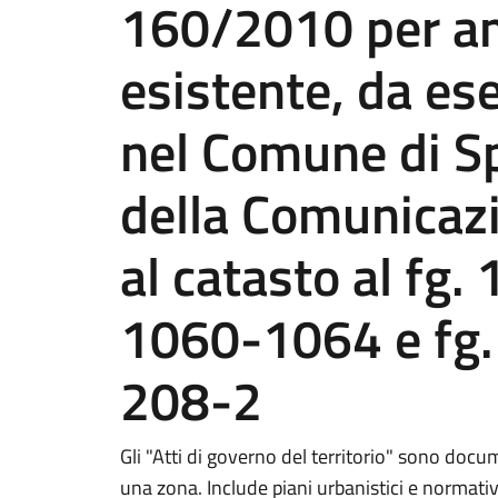
160/2010 per am
esistente, da ese
nel Comune di Sp
della Comunicazi
al catasto al fg.
1060-1064 e fg. 
208-2
Gli "Atti di governo del territorio" sono docum
una zona. Include piani urbanistici e normativ