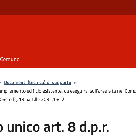
il Comune
>
Documenti (tecnico) di supporto
>
 ampliamento edificio esistente, da eseguirsi sull'area sita nel Com
1064 e fg. 13 part.lle 203-208-2
o unico art. 8 d.p.r.