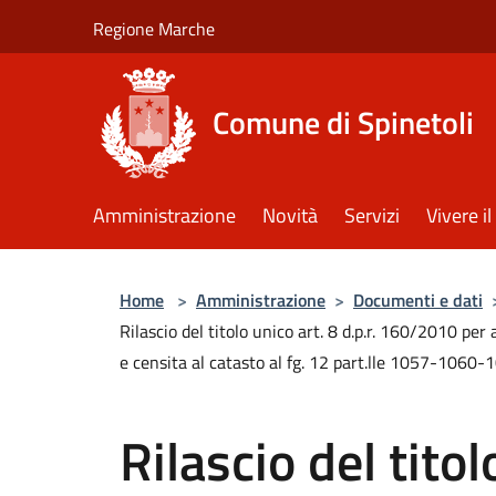
Salta al contenuto principale
Regione Marche
Comune di Spinetoli
Amministrazione
Novità
Servizi
Vivere 
Home
>
Amministrazione
>
Documenti e dati
Rilascio del titolo unico art. 8 d.p.r. 160/2010 per
e censita al catasto al fg. 12 part.lle 1057-1060-
Rilascio del titol