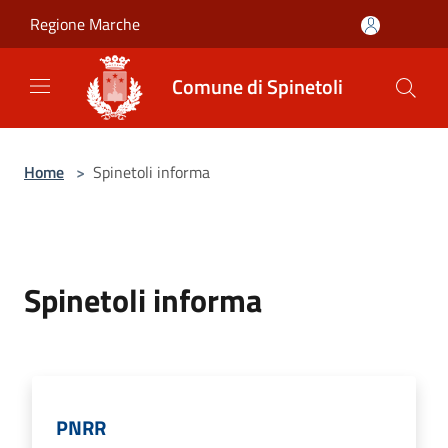
Salta al contenuto principale
Regione Marche
Comune di Spinetoli
Home
>
Spinetoli informa
Spinetoli informa
PNRR