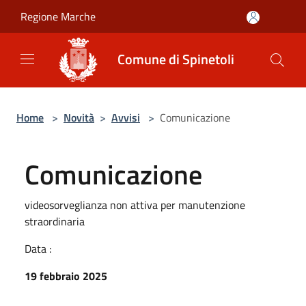
Salta al contenuto principale
Regione Marche
Comune di Spinetoli
Home
>
Novità
>
Avvisi
>
Comunicazione
Comunicazione
videosorveglianza non attiva per manutenzione
straordinaria
Data :
19 febbraio 2025