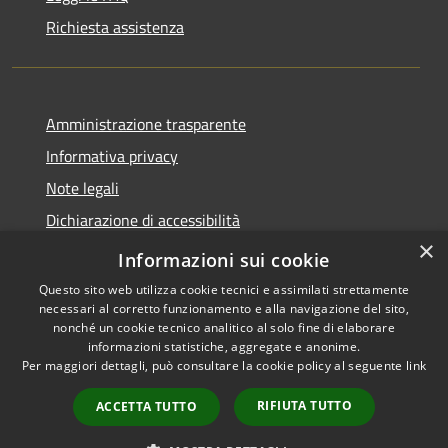
Richiesta assistenza
Amministrazione trasparente
Informativa privacy
Note legali
Dichiarazione di accessibilità
×
Meccanismo di Feedback
Informazioni sui cookie
Questo sito web utilizza cookie tecnici e assimilati strettamente
necessari al corretto funzionamento e alla navigazione del sito,
nonché un cookie tecnico analitico al solo fine di elaborare
informazioni statistiche, aggregate e anonime.
RSS
Copyright © 2026 • Comune di
Per maggiori dettagli, può consultare la cookie policy al seguente
link
Accessibilità
Spinetoli • Powered by
Privacy
Municipium
Accesso
•
RIFIUTA TUTTO
ACCETTA TUTTO
Cookie
redazione