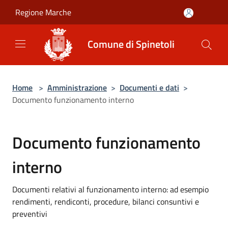
Salta al contenuto principale
Regione Marche
Comune di Spinetoli
Home
>
Amministrazione
>
Documenti e dati
>
Documento funzionamento interno
Documento funzionamento
interno
Documenti relativi al funzionamento interno: ad esempio
rendimenti, rendiconti, procedure, bilanci consuntivi e
preventivi