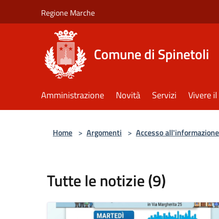
Salta al contenuto principale
Regione Marche
Comune di Spinetoli
Amministrazione
Novità
Servizi
Vivere 
Home
>
Argomenti
>
Accesso all'informazione
Tutte le notizie (9)