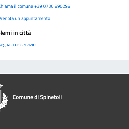
Chiama il comune +39 0736 890298
Prenota un appuntamento
lemi in città
Segnala disservizio
Comune di Spinetoli