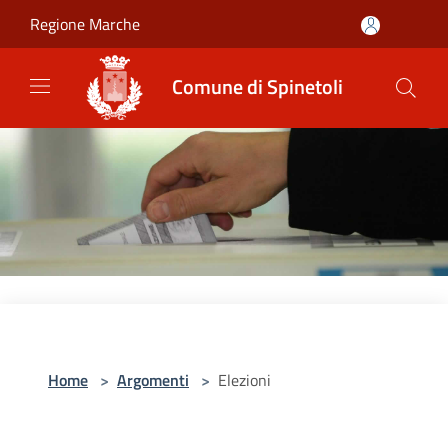
Salta al contenuto principale
Regione Marche
Comune di Spinetoli
Home
>
Argomenti
>
Elezioni