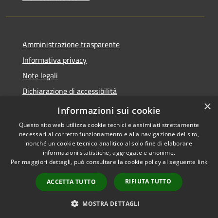
Amministrazione trasparente
Informativa privacy
Note legali
Dichiarazione di accessibilità
×
Meccanismo di Feedback
Informazioni sui cookie
Questo sito web utilizza cookie tecnici e assimilati strettamente
necessari al corretto funzionamento e alla navigazione del sito,
nonché un cookie tecnico analitico al solo fine di elaborare
informazioni statistiche, aggregate e anonime.
RSS
Copyright © 2026 • Comune di
Per maggiori dettagli, può consultare la cookie policy al seguente
link
Accessibilità
Spinetoli • Powered by
Privacy
Municipium
Accesso
•
RIFIUTA TUTTO
ACCETTA TUTTO
Cookie
redazione
Mappa del sito
MOSTRA DETTAGLI