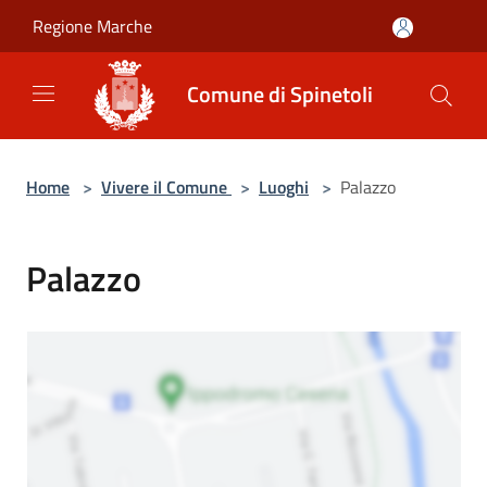
Salta al contenuto principale
Regione Marche
Comune di Spinetoli
Home
>
Vivere il Comune
>
Luoghi
>
Palazzo
Palazzo