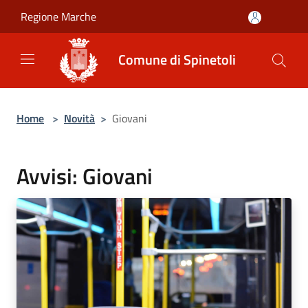
Salta al contenuto principale
Regione Marche
Comune di Spinetoli
Home
>
Novità
>
Giovani
Avvisi: Giovani