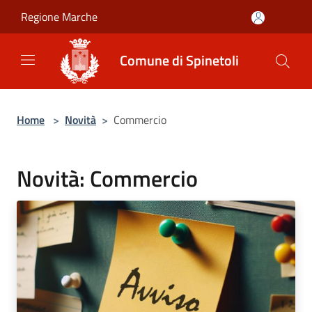
Salta al contenuto principale
Regione Marche
Comune di Spinetoli
Home
>
Novità
>
Commercio
Novità: Commercio