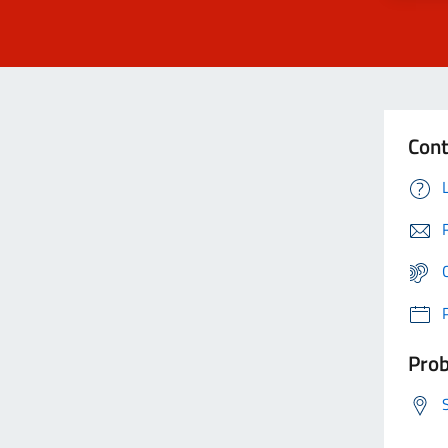
Cont
Prob