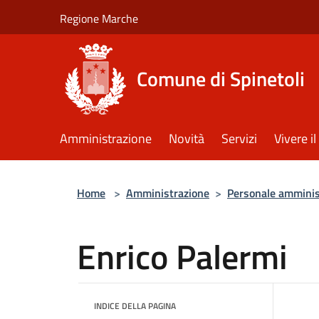
Salta al contenuto principale
Regione Marche
Comune di Spinetoli
Amministrazione
Novità
Servizi
Vivere 
Home
>
Amministrazione
>
Personale amminis
Enrico Palermi
INDICE DELLA PAGINA