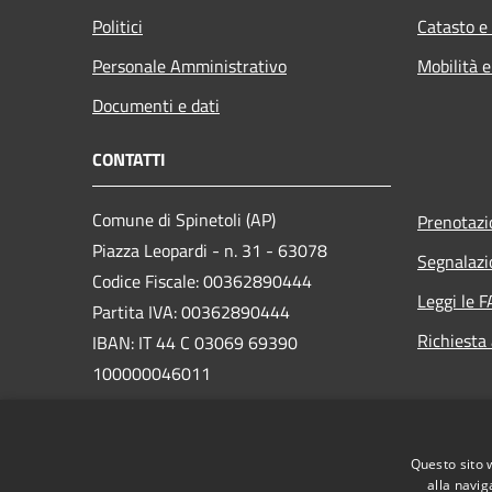
Politici
Catasto e
Personale Amministrativo
Mobilità e
Documenti e dati
CONTATTI
Comune di Spinetoli (AP)
Prenotaz
Piazza Leopardi - n. 31 - 63078
Segnalazi
Codice Fiscale: 00362890444
Leggi le 
Partita IVA: 00362890444
Richiesta
IBAN: IT 44 C 03069 69390
100000046011
PEC:
protocollo@pec.comune.spinetoli.ap.it
Questo sito 
Centralino Unico: +39 0736 890298
alla navig