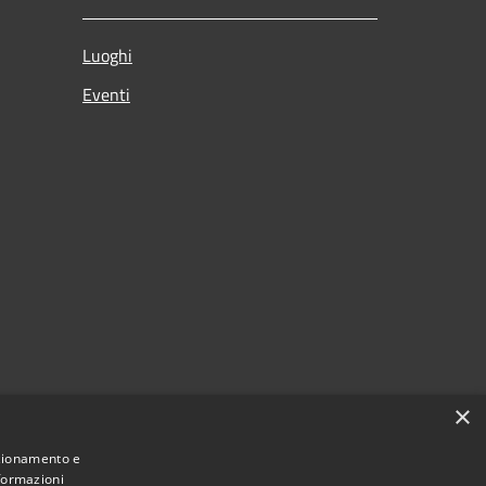
Luoghi
Eventi
×
nzionamento e
nformazioni