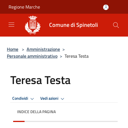
Salta al contenuto principale
Regione Marche
Comune di Spinetoli
Home
>
Amministrazione
>
Personale amministrativo
>
Teresa Testa
Teresa Testa
Condividi
Vedi azioni
INDICE DELLA PAGINA