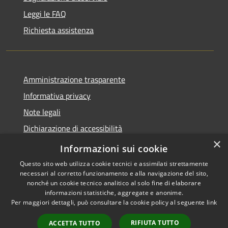
Leggi le FAQ
Richiesta assistenza
Amministrazione trasparente
Informativa privacy
Note legali
Dichiarazione di accessibilità
×
Meccanismo di Feedback
Informazioni sui cookie
Questo sito web utilizza cookie tecnici e assimilati strettamente
necessari al corretto funzionamento e alla navigazione del sito,
nonché un cookie tecnico analitico al solo fine di elaborare
informazioni statistiche, aggregate e anonime.
RSS
Copyright © 2026 • Comune di
Per maggiori dettagli, può consultare la cookie policy al seguente
link
Accessibilità
Spinetoli • Powered by
Privacy
Municipium
Accesso
•
RIFIUTA TUTTO
ACCETTA TUTTO