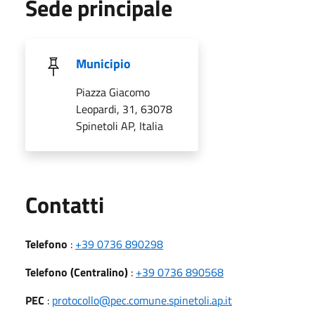
Sede principale
Municipio
Piazza Giacomo
Leopardi, 31, 63078
Spinetoli AP, Italia
Utili
Contatti
Telefono
:
+39 0736 890298
Telefono (Centralino)
:
+39 0736 890568
PEC
:
protocollo@pec.comune.spinetoli.ap.it